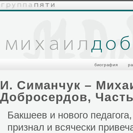
биография
р
И. Симанчук – Мих
Добросердов, Часть
Бакшеев и нового педагога
признал и всячески привеча